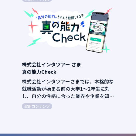
カン」の設定日（10月31日）のイベント
にあわせて、特設サイトをリリースしまし
た。投資初心者の方でも、わかりやすく伝
えるための、企画・コンテンツ制作・サイ
ト制作全般をご支援させていただきまし
た。
株式会社インタツアー さま
真の能力Check
株式会社インタツアーさまでは、本格的な
就職活動が始まる前の大学1～2年生に対
し、自分の性格に合った業界や企業を知る
診断コンテンツをLINE公式アカウント内
診断コンテンツ
の新機能として開発しました。弊社では企
画からロジック、イラスト・デザイン制作
をご支援させていただきました。