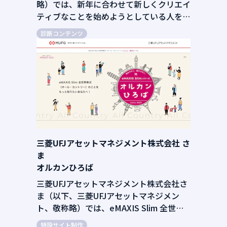
略）では、新年に合わせて新しくクリエイ
ティブなことを始めようとしている人をタ
ーゲットに、診断コンテンツを制作しまし
診断コンテンツ
た。診断結果では、自分の中に眠っている
クリエイティブ力と、どんなクリエイティ
ブ活動が向いているかを表示。さらに、結
果に合わせて、おすすめのアドビ製品を紹
介しました。
三菱UFJアセットマネジメント株式会社 さ
ま
オルカンひろば
三菱UFJアセットマネジメント株式会社さ
ま（以下、三菱UFJアセットマネジメン
ト、敬称略）では、eMAXIS Slim 全世界
株式（オール・カントリー）、略称「オル
特設サイト制作